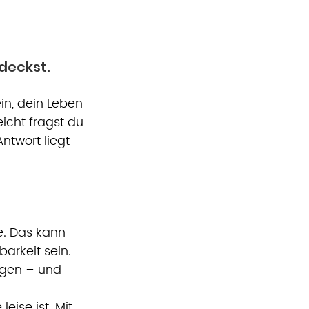
deckst. 
in, dein Leben 
icht fragst du 
ntwort liegt 
. Das kann 
arkeit sein.
ingen – und 
ise ist. Mit 