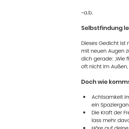
~a.b.
Selbstfindung le
Dieses Gedicht ist 
mit neuen Augen zu
dich gerade: „Wie f
oft nicht im Außen, 
Doch wie komms
Achtsamkeit im
ein Spaziergan
Die Kraft der F
lass mehr davo
Höre auf deine 