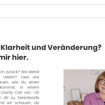
Frau, befreie dich von
der Selbstkritik ❤️‍🩹
t Klarheit und Veränderung?
mir hier.
ch zurück? Wo stehst
 Leben? Lass uns
uen, wie du einen
r kommst. In einem
Clarity Call von ~30
h dir zu, beantworte
nd wir schauen, ob