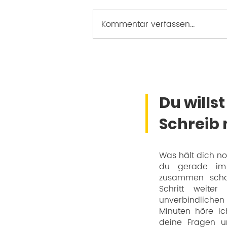
Kommentar verfassen...
Perspektivwechsel für
mehr Leichtigkeit 🧭
Du wills
Schreib 
Was hält dich no
du gerade im
zusammen scha
Schritt weite
unverbindlichen 
Minuten höre ic
deine Fragen u