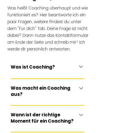
Was heißt Coaching überhaupt und wie
funktioniert es? Hier beantworte ich ein
paar Fragen, weitere findest du unter
dem "Für dich" Tab. Deine Frage ist nicht
dabei? Dann nutze das Kontaktformular
am Ende der Seite und schreib mir! Ich
werde dir persönlich antworten.
Was ist Coaching?
Coaching ist ein Prozess, in dem
du mit Unterstützung Klarheit über
Was macht ein Coaching
deine aktuelle Situation gewinnst
aus?
und eigene Lösungen für deinen
Mein Coaching basiert auf echter
nächsten Schritt entwickelst.
Augenhöhe: Ich bringe keine
Wann ist der richtige
Anders als Beratung gebe ich dir
fertige Formel mit, sondern höre
Moment für ein Coaching?
keine fertigen Antworten, sondern
zu, stelle die richtigen Fragen und
begleite dich dabei, deine